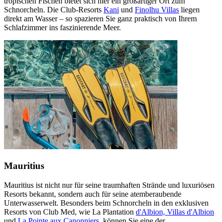
tropischen Fischen bietet sich hier ein großartiger Ort zum
Schnorcheln. Die Club-Resorts
Kani
und
Finolhu Villas
liegen
direkt am Wasser – so spazieren Sie ganz praktisch von Ihrem
Schlafzimmer ins faszinierende Meer.
Mauritius
Mauritius ist nicht nur für seine traumhaften Strände und luxuriösen
Resorts bekannt, sondern auch für seine atemberaubende
Unterwasserwelt. Besonders beim Schnorcheln in den exklusiven
Resorts von Club Med, wie La Plantation
d'Albion, Villas d'Albion
und
La Pointe aux Canonniers
, können Sie eine der