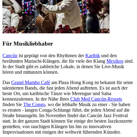
Für Musikliebhaber
Cancún
ist geprägt von den Rhythmen der
Karibik
und den
berühmten Mariachi-Klängen, die für viele der Klang
Mexikos
sind.
In der Stadt gibt es zahlreiche Lokale, in denen Sie Live-Musik
hören und mittanzen können.
Das
Grand Mambo Café
am Plaza Hong Kong ist bekannt für seine
talentierten Bands, die fast jeden Abend auftreten. Es ist auch der
beste Ort, um karibische Tänze wie Merengue und Salsa
kennenzulernen. In der Nähe Ihres
Club Med Cancún-Resorts
finden Sie
The Congo
, wo die lebhafte Musik zu einer - Sie haben
es erraten - langen Conga-Schlange führt, die jeden Abend auf die
Straße hinausgeht. Im November findet das Cancún Jazz Festival
statt. In der ganzen Stadt können Sie einige der besten Jazzkonzerte
genießen, von rauchigen Klängen bis hin zu innovativen
Improvisationen mit einigen der weltweit führenden Künstler.