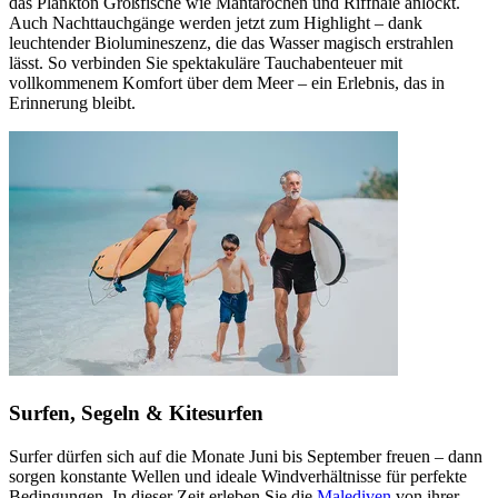
das Plankton Großfische wie Mantarochen und Riffhaie anlockt.
Auch Nachttauchgänge werden jetzt zum Highlight – dank
leuchtender Biolumineszenz, die das Wasser magisch erstrahlen
lässt. So verbinden Sie spektakuläre Tauchabenteuer mit
vollkommenem Komfort über dem Meer – ein Erlebnis, das in
Erinnerung bleibt.
Surfen, Segeln & Kitesurfen
Surfer dürfen sich auf die Monate Juni bis September freuen – dann
sorgen konstante Wellen und ideale Windverhältnisse für perfekte
Bedingungen. In dieser Zeit erleben Sie die
Malediven
von ihrer