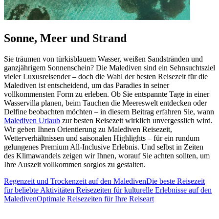
Sonne, Meer und Strand
Sie träumen von türkisblauem Wasser, weißen Sandstränden und
ganzjährigem Sonnenschein? Die Malediven sind ein Sehnsuchtsziel
vieler Luxusreisender – doch die Wahl der besten Reisezeit für die
Malediven ist entscheidend, um das Paradies in seiner
vollkommensten Form zu erleben. Ob Sie entspannte Tage in einer
Wasservilla planen, beim Tauchen die Meereswelt entdecken oder
Delfine beobachten möchten – in diesem Beitrag erfahren Sie, wann
Malediven Urlaub
zur besten Reisezeit wirklich unvergesslich wird.
Wir geben Ihnen Orientierung zu Malediven Reisezeit,
Wetterverhältnissen und saisonalen Highlights – für ein rundum
gelungenes Premium All-Inclusive Erlebnis. Und selbst in Zeiten
des Klimawandels zeigen wir Ihnen, worauf Sie achten sollten, um
Ihre Auszeit vollkommen sorglos zu gestalten.
Regenzeit und Trockenzeit auf den Malediven
Die beste Reisezeit
für beliebte Aktivitäten
Reisezeiten für kulturelle Erlebnisse auf den
Malediven
Optimale Reisezeiten für Ihre Reiseart