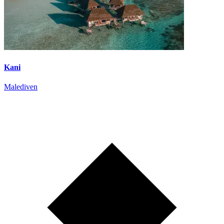
Kani
Malediven