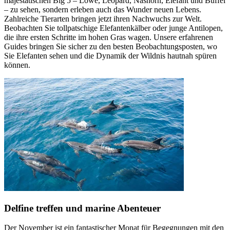
majestätischen Big 5 – Löwe, Leopard, Nashorn, Elefant und Büffel
– zu sehen, sondern erleben auch das Wunder neuen Lebens.
Zahlreiche Tierarten bringen jetzt ihren Nachwuchs zur Welt.
Beobachten Sie tollpatschige Elefantenkälber oder junge Antilopen,
die ihre ersten Schritte im hohen Gras wagen. Unsere erfahrenen
Guides bringen Sie sicher zu den besten Beobachtungsposten, wo
Sie Elefanten sehen und die Dynamik der Wildnis hautnah spüren
können.
Delfine treffen und marine Abenteuer
Der November ist ein fantastischer Monat für Begegnungen mit den