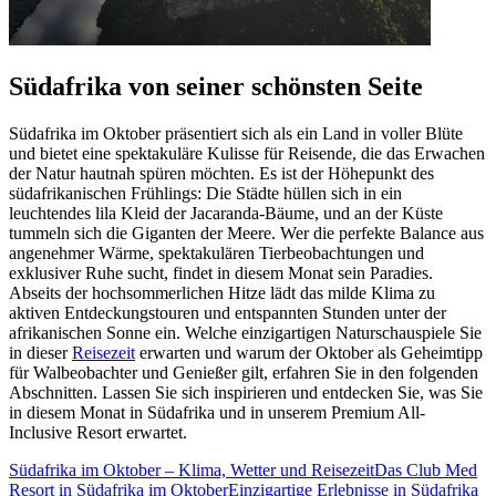
Südafrika von seiner schönsten Seite
Südafrika im Oktober präsentiert sich als ein Land in voller Blüte
und bietet eine spektakuläre Kulisse für Reisende, die das Erwachen
der Natur hautnah spüren möchten. Es ist der Höhepunkt des
südafrikanischen Frühlings: Die Städte hüllen sich in ein
leuchtendes lila Kleid der Jacaranda-Bäume, und an der Küste
tummeln sich die Giganten der Meere. Wer die perfekte Balance aus
angenehmer Wärme, spektakulären Tierbeobachtungen und
exklusiver Ruhe sucht, findet in diesem Monat sein Paradies.
Abseits der hochsommerlichen Hitze lädt das milde Klima zu
aktiven Entdeckungstouren und entspannten Stunden unter der
afrikanischen Sonne ein. Welche einzigartigen Naturschauspiele Sie
in dieser
Reisezeit
erwarten und warum der Oktober als Geheimtipp
für Walbeobachter und Genießer gilt, erfahren Sie in den folgenden
Abschnitten. Lassen Sie sich inspirieren und entdecken Sie, was Sie
in diesem Monat in Südafrika und in unserem Premium All-
Inclusive Resort erwartet.
Südafrika im Oktober – Klima, Wetter und Reisezeit
Das Club Med
Resort in Südafrika im Oktober
Einzigartige Erlebnisse in Südafrika